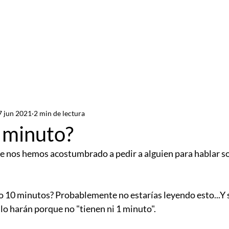
Servicios
Recursos
Con
7 jun 2021
2 min de lectura
 minuto?
ue nos hemos acostumbrado a pedir a alguien para hablar s
do 10 minutos? Probablemente no estarías leyendo esto...Y 
o harán porque no "tienen ni 1 minuto". 