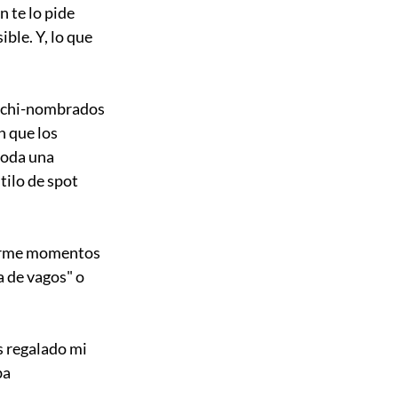
n te lo pide 
ble. Y, lo que 
archi-nombrados 
n que los 
toda una 
tilo de spot 
darme momentos 
a de vagos" o 
 regalado mi 
a 