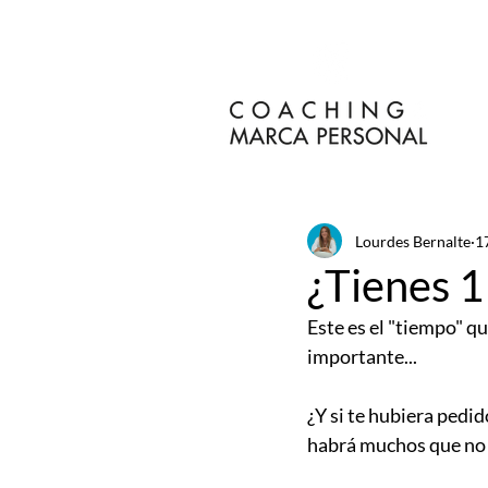
Lourdes Bernalte
1
¿Tienes 1
Este es el "tiempo" q
importante...
¿Y si te hubiera pedi
habrá muchos que no l