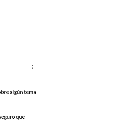
ócenos
Blog
Contacto
obre algún tema 
seguro que 