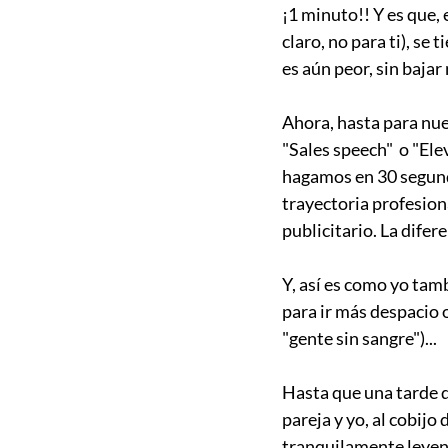
¡1 minuto!! Y es que, 
claro, no para ti), se
es aún peor, sin bajar
Ahora, hasta para nu
"Sales speech"  o "Ele
hagamos en 30 segundo
trayectoria profesion
publicitario. La dife
Y, así es como yo ta
para ir más despacio o
"gente sin sangre")...
Hasta que una tarde d
pareja y yo, al cobij
tranquilamente leyend