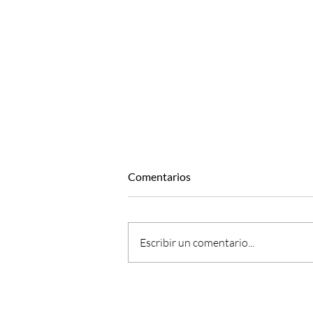
Comentarios
Escribir un comentario...
Paciencia estratégica, ¿el gran
reto de nuestras Vidas?