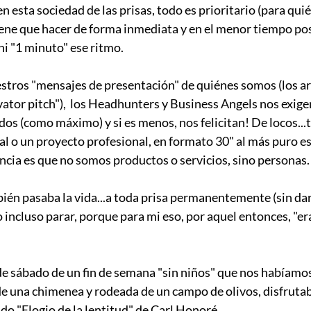
en esta sociedad de las prisas, todo es prioritario (para quié
 tiene que hacer de forma inmediata y en el menor tiempo posi
 ni "1 minuto" ese ritmo.
estros "mensajes de presentación" de quiénes somos (los 
vator pitch"),  los Headhunters y Business Angels nos exige
s (como máximo) y si es menos, nos felicitan! De locos...
al o un proyecto profesional, en formato 30" al más puro es
rencia es que no somos productos o servicios, sino personas.
mbién pasaba la vida...a toda prisa permanentemente (sin 
 incluso parar, porque para mi eso, por aquel entonces, "er
e sábado de un fin de semana "sin niños" que nos habíamos
o de una chimenea y rodeada de un campo de olivos, disfrutab
o "Elogio de la lentitud" de Carl Honoré. 