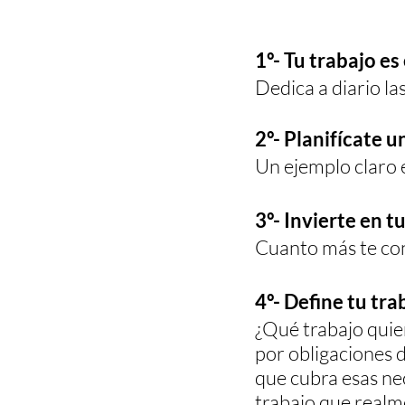
1º- Tu trabajo es
Dedica a diario la
2º- Planifícate u
Un ejemplo claro e
3º- Invierte en 
Cuanto más te con
4º- Define tu tra
¿Qué trabajo quier
por obligaciones d
que cubra esas nec
trabajo que realm