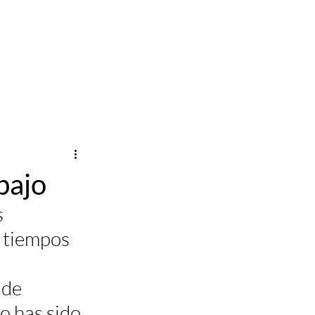
ócenos
Blog
Contacto
bajo
 
 tiempos 
 de 
o has sido 