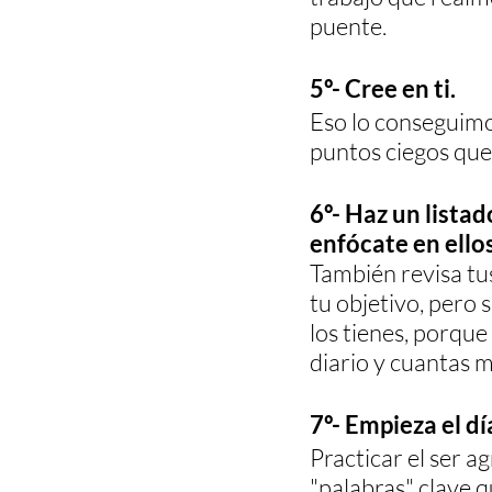
puente.
5º- Cree en ti. 
Eso lo conseguimo
puntos ciegos que
6º- Haz un listad
enfócate en ellos
También revisa tu
tu objetivo, pero 
los tienes, porque
diario y cuantas m
7º- Empieza el dí
Practicar el ser a
"palabras" clave q