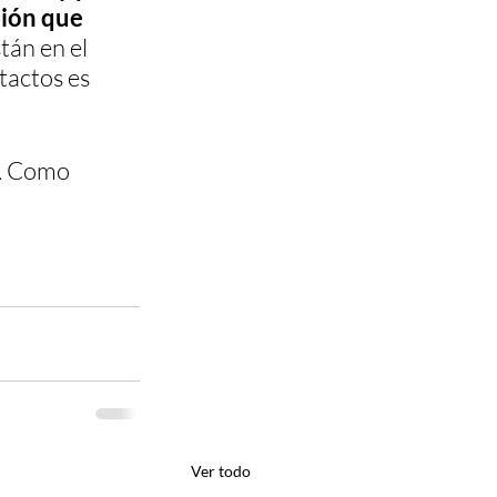
ción que 
án en el 
tactos es 
. Como 
Ver todo