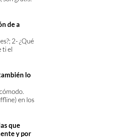
ón de a 
es?; 2- ¿Qué 
i el 
también lo 
 cómodo. 
fline) en los 
las que 
ente y por 