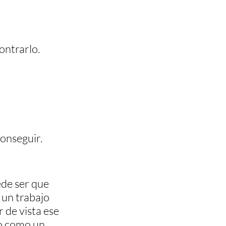
ontrarlo.
conseguir.
ede ser que 
 un trabajo 
 de vista ese 
o como un 