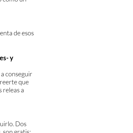
enta de esos 
es- y 
 a conseguir 
creerte que 
 releas a 
uirlo. Dos 
 son gratis: 