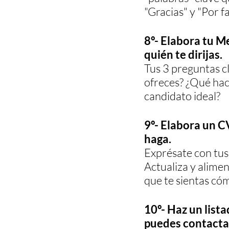
"Gracias" y "Por fa
8º- Elabora tu Me
quién te dirijas. 
Tus 3 preguntas cl
ofreces? ¿Qué hace
candidato ideal?
9º- Elabora un C
haga.
Exprésate con tus 
Actualiza y aliment
que te sientas có
10º- Haz un list
puedes contactar