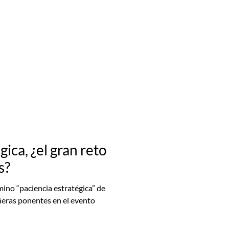
ócenos
Blog
Contacto
gica, ¿el gran reto
s?
mino “paciencia estratégica” de
eras ponentes en el evento