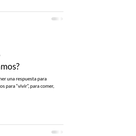
a
amos?
ner una respuesta para
 para “vivir”, para comer,