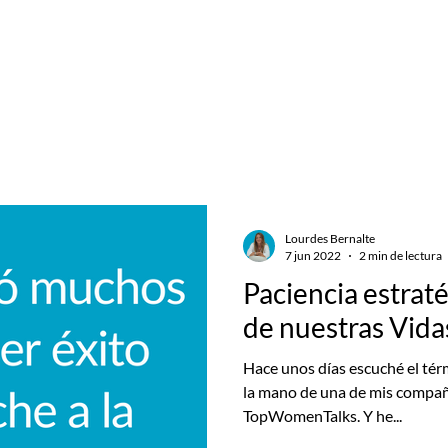
Servicios
Recursos
Con
Lourdes Bernalte
7 jun 2022
2 min de lectura
Paciencia estraté
de nuestras Vida
Hace unos días escuché el tér
la mano de una de mis compañ
TopWomenTalks. Y he...