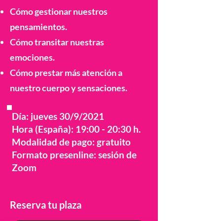
Cómo gestionar nuestros
pensamientos.
Cómo transitar nuestras
emociones.
Cómo prestar más atención a
nuestro cuerpo y sensaciones.
Día: jueves 30/9/2021
Hora (España): 19:00 - 20:30 h.
Modalidad de pago: gratuito
Formato presenline: sesión de
Zoom
Reserva tu plaza