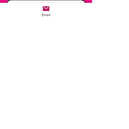
Email
Quiero suscribirme al boletín.
Ver Términos de Uso
Quiero apuntarme